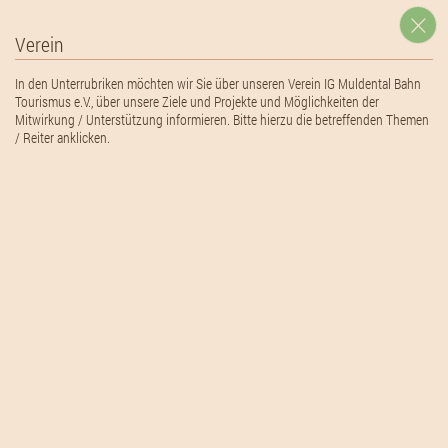
November 17, 2014
01
Allgemein
Verein
November 17, 2014
In den Unterrubriken möchten wir Sie über unseren Verein
IG Muldental Bahn
no images were found
Tourismus e.V.
, über unsere Ziele und Projekte und Möglichkeiten der
Mitwirkung / Unterstützung informieren. Bitte hierzu die betreffenden Themen
/ Reiter anklicken.